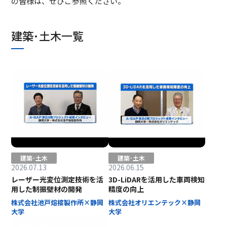
の皆様は、ぜひご参照ください。
建築･土木一覧
建築･土木
建築･土木
2026.07.13
2026.06.15
レーザー光変位測定技術を活
3D-LiDARを活用した車両検知
用した制振壁材の開発
精度の向上
株式会社池戸熔接製作所×静岡
株式会社オリエンテック×静岡
大学
大学