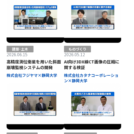
建築･土木
ものづくり
2026.06.15
2026.05.12
高精度測位衛星を用いた斜面
AI向け3DX線CT画像の圧縮に
崩壊監視システムの開発
関する検証
株式会社フジヤマ×静岡大学
株式会社カタナコーポレーショ
ン×静岡大学