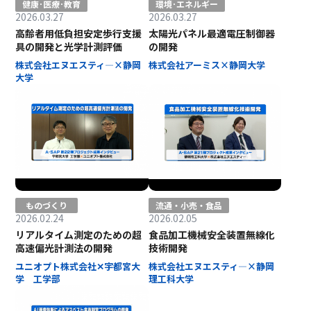
健康･医療･教育
環境･エネルギー
2026.03.27
2026.03.27
高齢者用低負担安定歩行支援
太陽光パネル最適電圧制御器
具の開発と光学計測評価
の開発
株式会社エヌエスティ―×静岡
株式会社アーミス×静岡大学
大学
ものづくり
流通・小売・食品
2026.02.24
2026.02.05
リアルタイム測定のための超
食品加工機械安全装置無線化
高速偏光計測法の開発
技術開発
ユニオプト株式会社✕宇都宮大
株式会社エヌエスティ―×静岡
学 工学部
理工科大学