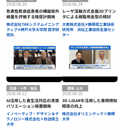
2026.06.29
2026.06.24
色素性乾皮症患者の曝露紫外
レーザ溶融方式金属3Dプリン
線量を評価する強度計開発
タによる樹脂用金型の検討
株式会社TAKシステムイニシア
大恵株式会社✕静岡県工業技術
ティブ✕神戸大学大学院 医学研
研究所 浜松工業技術支援セン
究科
ター
流通・小売・食品
建築･土木
2026.06.22
2026.06.15
AI活用した食生活対応の清酒
3D-LiDARを活用した車両検知
バリエーション装置開発
精度の向上
イノベーティブ・デザイン＆テ
株式会社オリエンテック×静岡
クノロジー株式会社×秋田県立
大学
大学