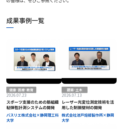
の皆様は、ぜひご参照ください。
成果事例一覧
健康･医療･教育
建築･土木
2026.07.23
2026.07.13
スポーツ支援のための筋組織
レーザー光変位測定技術を活
粘弾性計測システムの開発
用した制振壁材の開発
バスリエ株式会社×静岡理工科
株式会社池戸熔接製作所×静岡
大学
大学