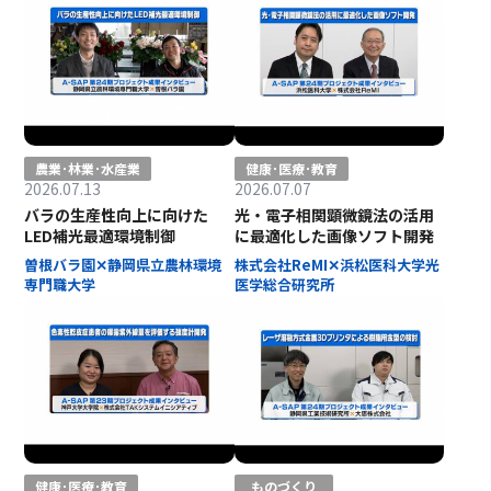
農業･林業･水産業
健康･医療･教育
2026.07.13
2026.07.07
バラの生産性向上に向けた
光・電子相関顕微鏡法の活用
LED補光最適環境制御
に最適化した画像ソフト開発
曽根バラ園✕静岡県立農林環境
株式会社ReMI✕浜松医科大学光
専門職大学
医学総合研究所
健康･医療･教育
ものづくり