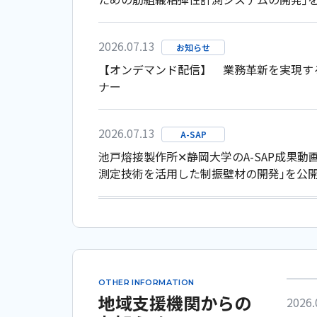
2026.07.13
お知らせ
【オンデマンド配信】 業務革新を実現する
ナー
2026.07.13
A-SAP
池戸熔接製作所✕静岡大学のA-SAP成果動
測定技術を活用した制振壁材の開発｣を公
2026.07.13
A-SAP
曽根バラ園✕静岡県立農林環境専門職大学のA
｢バラの生産性向上に向けたLED補光最適
ました
OTHER INFORMATION
地域支援機関からの
2026.