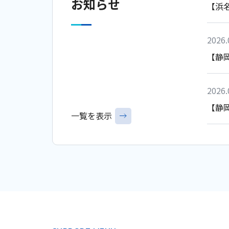
お知らせ
2026.06.15
【浜
補助金
【募集中】 「令和8年度 浜松市海外展
費補助金」追加募集について（※随時受付
2026.
【静
2026.06.15
補助金
【募集中】令和8年度「浜松市ものづくり
2026.
金」追加募集について（～R9/1/29まで）
【静
一覧を表示
2026.06.12
お知らせ
2026.
中小企業の省エネ診断を行う国の診断機関
【JE
隊）に採択されました
2026.
2026.06.01
お知らせ
【静
浜松市 カーボンニュートラルショールー