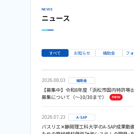
NEWS
ニュース
すべて
お知らせ
補助金
フォ
2026.08.03
補助金
【募集中】令和8年度「浜松市国内特許等
募集について（～10/30まで）
new
2026.07.23
A-SAP
バスリエ✕静岡理工科大学のA-SAP成果動
ための筋組織粘弾性計測システムの開発｣