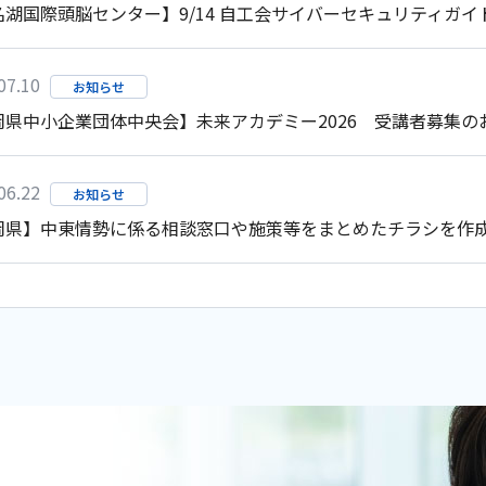
名湖国際頭脳センター】9/14 自工会サイバーセキュリティガイ
開事業化可能性調査
、先着順）
07.10
お知らせ
岡県中小企業団体中央会】未来アカデミー2026 受講者募集の
販路開拓事業費補助
06.22
お知らせ
岡県】中東情勢に係る相談窓口や施策等をまとめたチラシを作
06.15
お知らせ
（省エネお助け
TRO】日独オープンイノベーションフォーラム in 浜松
06.11
お知らせ
岡県警察】巧妙化する「ボイスフィッシング」被害に注意
ムを開設しました