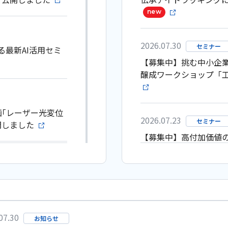
new
2026.07.30
セミナー
最新AI活用セミ
【募集中】挑む中小企業
醸成ワークショップ「工場
画｢レーザー光変位
2026.07.23
セミナー
開しました
【募集中】高付加価値
（9/10～10/8開催）
-SAP成果動画
2026.05.18
ワークショッ
環境制御｣を公開し
【募集中】ロボット活用
07.30
お知らせ