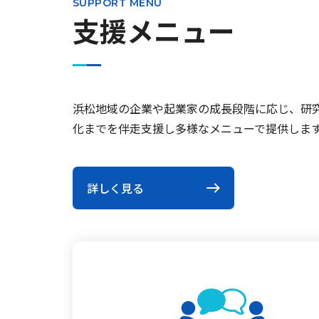
SUPPORT MENU
支援メニュー
2026.06.01
A-SAP
2026年6月1日「A-SAP 産学官金連携イ
第31期」公募が始まりました
浜松地域の企業や起業家の成長段階に応じ、研
化までを伴走支援し多様なメニューで提供しま
詳しく見る