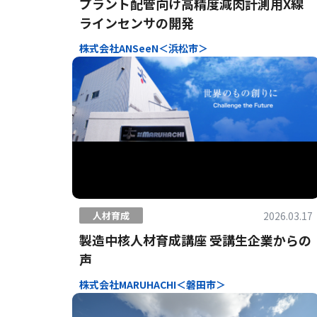
プラント配管向け高精度減肉計測用X線
ラインセンサの開発
株式会社ANSeeN＜浜松市＞
2026.03.17
人材育成
製造中核人材育成講座 受講生企業からの
声
株式会社MARUHACHI＜磐田市＞