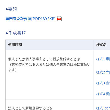
●要領
専門家登録要領[PDF:189.3KB]
●作成書類
使用時期
様式名
個人または個人事業主として新規登録するとき
様式1 専
（業務委託料は個人または個人事業主の口座に支払い
ます）
様式2 専
様式3 宣誓
様式4 誓約
法人として新規登録するとき
様式1の