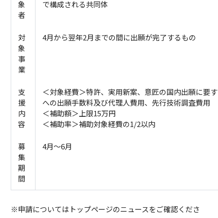
象
で構成される共同体
者
対
4月から翌年2月までの間に出願が完了するもの
象
事
業
支
＜対象経費＞特許、実用新案、意匠の国内出願に要す
援
への出願手数料及び代理人費用、先行技術調査費用
内
＜補助額＞上限15万円
容
＜補助率＞補助対象経費の1/2以内
募
4月～6月
集
期
間
※申請についてはトップページのニュースをご確認くださ