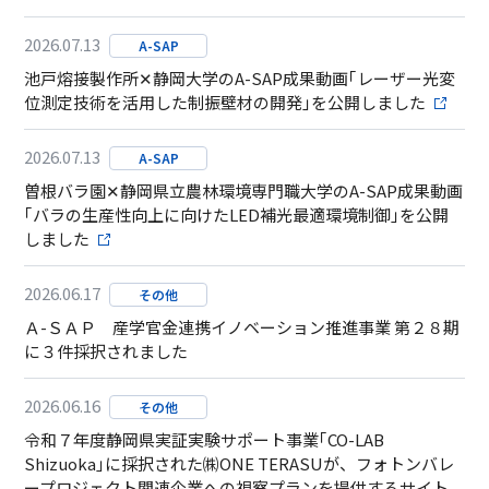
2026.07.13
A-SAP
池戸熔接製作所✕静岡大学のA-SAP成果動画｢レーザー光変
位測定技術を活用した制振壁材の開発｣を公開しました
2026.07.13
A-SAP
曽根バラ園✕静岡県立農林環境専門職大学のA-SAP成果動画
｢バラの生産性向上に向けたLED補光最適環境制御｣を公開
しました
2026.06.17
その他
Ａ-ＳＡＰ 産学官金連携イノベーション推進事業 第２８期
に３件採択されました
2026.06.16
その他
令和７年度静岡県実証実験サポート事業｢CO-LAB
Shizuoka｣に採択された㈱ONE TERASUが、フォトンバレ
ープロジェクト関連企業への視察プランを提供するサイト