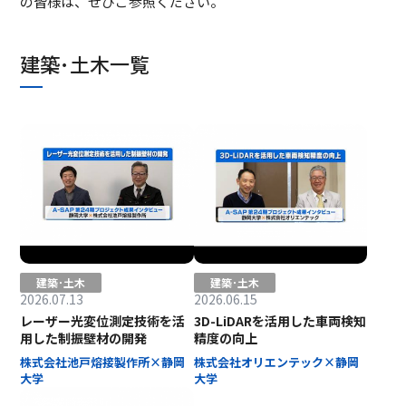
の皆様は、ぜひご参照ください。
建築･土木一覧
建築･土木
建築･土木
2026.07.13
2026.06.15
レーザー光変位測定技術を活
3D-LiDARを活用した車両検知
用した制振壁材の開発
精度の向上
株式会社池戸熔接製作所×静岡
株式会社オリエンテック×静岡
大学
大学